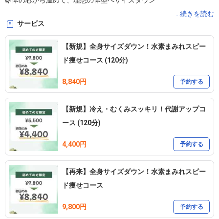
🌿体の芯から温めて、理想の体型へサイズダウン

...続きを読む
サービス
📍鹿児島市自由ヶ丘2丁目（中山小学校から車で5分）

🚗駐車場完備

【新規】全身サイズダウン！水素まみれスピー
ド痩せコース (120分)
8,840円
https://lin.ee/uRqcNu0
予約する
【新規】冷え・むくみスッキリ！代謝アップコ
【ご来店について】

ース (120分)
施術中、小型犬の鳴き声が聞こえる場合がございます。

あらかじめご了承ください。
4,400円
予約する
【再来】全身サイズダウン！水素まみれスピー
ド痩せコース
9,800円
予約する