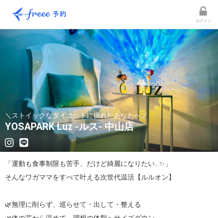
ログイン
＼ストイックなダイエットに疲れたあなたへ／
YOSAPARK Luz -ルス- 中山店
「運動も食事制限も苦手、だけど綺麗になりたい…✨」

そんなワガママをすべて叶える次世代温活【ルルオン】

🌿無理に削らず、巡らせて・出して・整える
