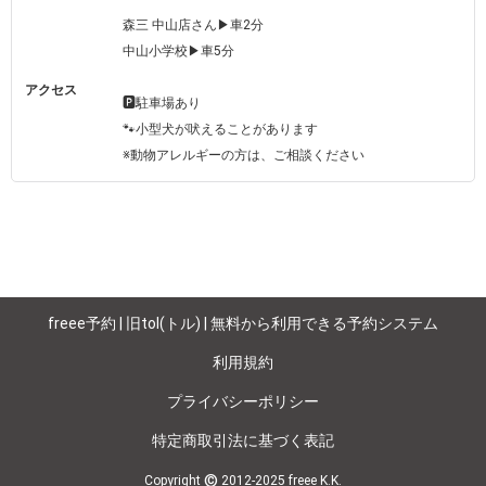
森三 中山店さん▶車2分

中山小学校▶車5分

アクセス
🅿️駐車場あり

🐾小型犬が吠えることがあります

※動物アレルギーの方は、ご相談ください
freee予約 | 旧tol(トル) | 無料から利用できる予約システム
利用規約
プライバシーポリシー
特定商取引法に基づく表記
©
Copyright
2012-2025 freee K.K.