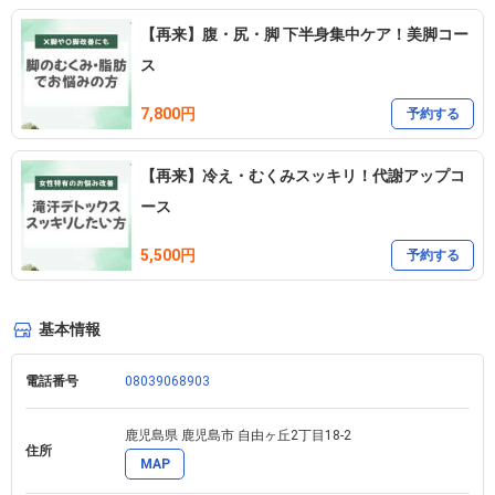
【再来】腹・尻・脚 下半身集中ケア！美脚コー
ス
7,800円
予約する
【再来】冷え・むくみスッキリ！代謝アップコ
ース
5,500円
予約する
基本情報
電話番号
08039068903
鹿児島県 鹿児島市 自由ヶ丘2丁目18-2 
住所
MAP