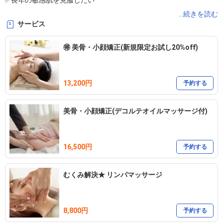
✅長年の敏感肌を克服したい

...続きを読む
サービス
などなどで お悩みの方は

是非お越しください。

🉐 美骨・小顔矯正(新規限定お試し20%off)
・昔からだから･･･

13,200円
・経年で仕方ない･･･と

予約する
美骨・小顔矯正(デコルテオイルマッサージ付)
諦めていた「顔悩み」を

お客様に合った方法で一緒に

解決いたします。

16,500円
予約する
アットホームな雰囲気で、お客様に寄り添ったエステティックサロ
むくみ解決★ リンパマッサージ
ンです。

駅から徒歩5分以内の好立地に位置し、

清潔で衛生的な環境を提供しております。

8,800円
予約する