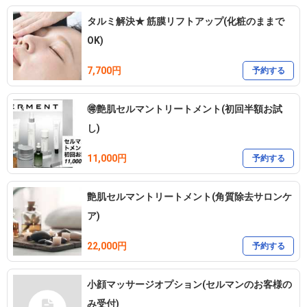
女性専用のサロンであり、お客様満足度が非常に高いことが特徴で
す。

タルミ解決★ 筋膜リフトアップ(化粧のままで
OK)
※お顔の変化や持続は個人差がございます。

7,700円
予約する
🔻🔻🔻🔻🔻🔻🔻🔻🔻

  初めの3回~5回は

🉐艶肌セルマントリートメント(初回半額お試
  施術期間の目安を

し)
  2週間程度で繰り返す事を

  推奨しております。

11,000円
予約する
🔺🔺🔺🔺🔺🔺🔺🔺🔺

艶肌セルマントリートメント(角質除去サロンケ
体験メニューや割引もご用意しており、

ア)
お得にご利用いただけます。

22,000円
予約する
小顔マッサージオプション(セルマンのお客様の
【キャンセルポリシー】

み受付)