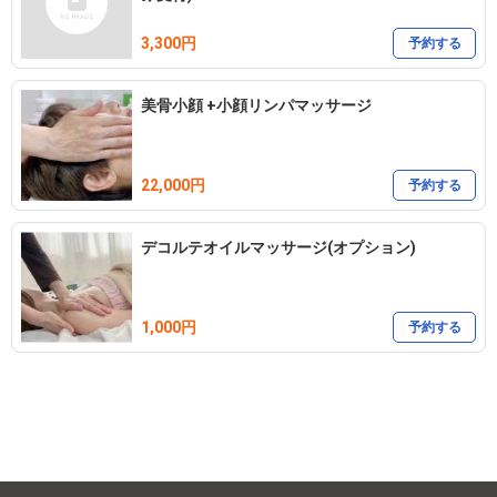
※キャンセルは3日前まで可能（その他は日にち変更1回まで）

※当日キャンセルはお日にち変更必須。変更ない場合は5000円の徴
3,300円
予約する
収させて頂きます。

※無断キャンセルは全額(100%)お支払い頂きます。
美骨小顔 +小顔リンパマッサージ
22,000円
予約する
デコルテオイルマッサージ(オプション)
1,000円
予約する