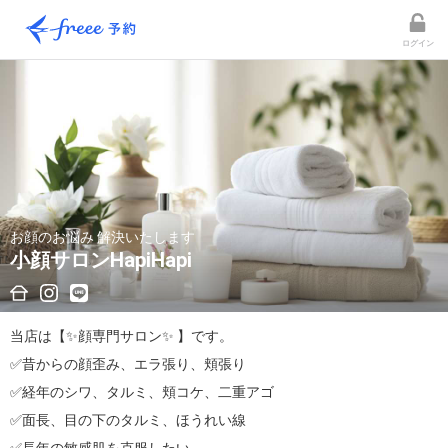
ログイン
お顔のお悩み 解決いたします
小顔サロンHapiHapi
当店は【✨️顔専門サロン✨️ 】です。

✅昔からの顔歪み、エラ張り、頬張り

✅経年のシワ、タルミ、頬コケ、二重アゴ

✅面長、目の下のタルミ、ほうれい線
