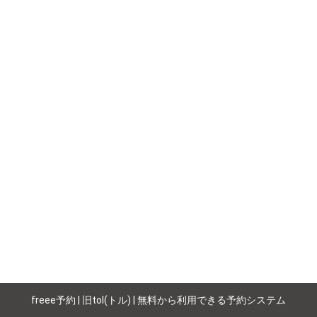
freee予約 | 旧tol(トル) | 無料から利用できる予約システム