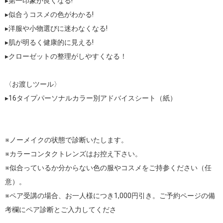
▸第一印象が良くなる!

▸似合うコスメの色がわかる!

▸洋服や小物選びに迷わなくなる!

▸肌が明るく健康的に見える!

▸クローゼットの整理がしやすくなる！

〈お渡しツール〉

▸16タイプパーソナルカラー別アドバイスシート（紙）

※ノーメイクの状態で診断いたします。

※カラーコンタクトレンズはお控え下さい。

※似合っているか分からない色の服やコスメをご持参ください（任
意）。

※ペア受講の場合、お一人様につき1,000円引き。ご予約ページの備
考欄にペア診断とご入力してくださ