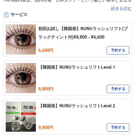
100%国内製造、国内培養、日本人ドナーという厳しい基準と安全性
で高品質のもののみを使用しております。

...続きを読む
サービス
ご自分の肌の幹細胞が若返ることで、ハリ艶、美白、シワ、シミ、
たるみ、ほうれい線、毛穴、ニキビ、ニキビ跡のお悩みを劇的に改
初回お試し【韓国発】NUNUラッシュリフト(ブ
善します!

ラックティント付)¥8,800→¥6,600
6,600円
『韓国発祥 NUNU LASH LIFT』

予約する
まつ毛の自然な長さやボリュームを最大限に活かし、美しいカール
【韓国発】NUNUラッシュリフトLevel.1
を長時間キープする束デザインのラッシュリフトです。

当店は会員様限定の自宅プライベートサロンです。落ち着いた雰囲
8,800円
予約する
気とアットホームな雰囲気が特徴です。駅から徒歩5分以内の好立地
に位置しております。

【韓国発】NUNUラッシュリフトLevel.2
ぜひ一度、pinna beauty salonをご体感ください。
9,900円
予約する