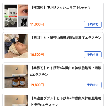
【韓国発】NUNUラッシュリフトLevel.3
11,000円
予約する
【初回】ヒト臍帯由来幹細胞x高濃度エラスチン
16,500円
予約する
【業界初】ヒト臍帯×羊膜由来幹細胞培養上清液
xエラスチン
19,800円
予約する
【高濃度ダブル】ヒト臍帯×羊膜由来幹細胞培養
上清液xエラスチン