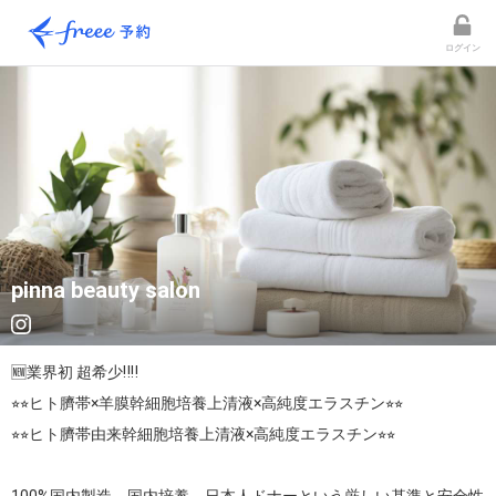
ログイン
pinna beauty salon
🆕業界初 超希少‼︎‼︎

⭐︎⭐︎ヒト臍帯×羊膜幹細胞培養上清液×高純度エラスチン⭐︎⭐︎

⭐︎⭐︎ヒト臍帯由来幹細胞培養上清液×高純度エラスチン⭐︎⭐︎
