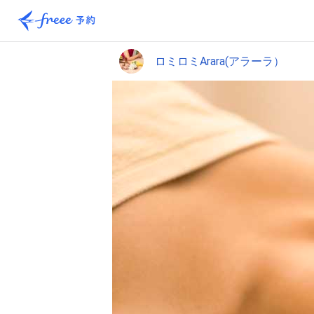
ロミロミArara(アラーラ）