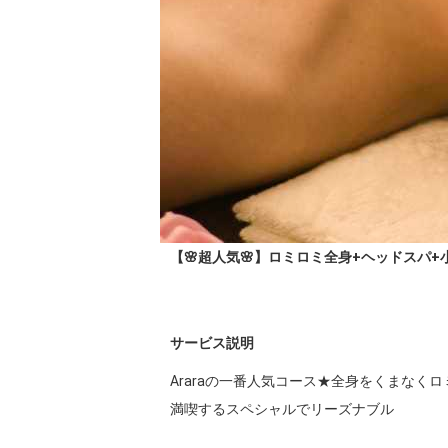
【🌸超人気🌸】ロミロミ全身+ヘッドスパ+小顔美
サービス説明
Araraの一番人気コース★全身をくまな
満喫するスペシャルでリーズナブル