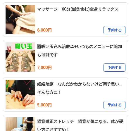
マッサージ 60分(鍼灸含む)全身リラックス
6,000円
予約する
🆕吸い玉込み治療🔮※いつものメニューに追加
も可能です
7,000円
予約する
経絡治療 なんだかわからないけど調子悪い…
そんな方に！
5,000円
予約する
猫背矯正ストレッチ 猫背が気になる、体が硬
い方におすすめ！