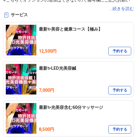
※こちらでオプションの追加はできないので備考欄にご記入お願い
します‼️

...続きを読む
サービス
⚠️※直前の予約の場合、4時間前に自動で受付終了してしまうので、
このサイトで✖️になっていてもメニューによっては予約が取れます
最新✨美容と健康コース【極み】
し、60分以内のマッサージ等はお電話かLINEをください。

※当日キャンセルにつきましてはキャンセル料が発生しますのでご
12,500円
了承ください。
予約する
最新✨LED光美容鍼
7,000円
予約する
最新✨光美容含む60分マッサージ
8,500円
予約する