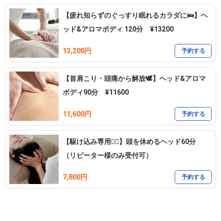
お仕事に、家事に、子育てに

【疲れ知らずのぐっすり眠れるカラダに🛌】ヘ
時間に追われる毎日

ッド&アロマボディ 120分 ¥13200
13,200円
予約する
【首肩こり・頭痛から解放🕊】ヘッド&アロマ
ふぅ〜とひと息つける自分だけの時間

ボディ90分 ¥11600
たっぷり堪能してください𓂃𓈒𓏸

11,600円
予約する
【駆け込み専用🏃‍♀️】頭を休めるヘッド60分
（リピーター様のみ受付可）
7,800円
予約する