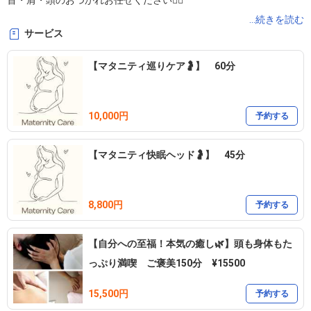
首・肩・頭のおつかれお任せください💆‍♀️

...続きを読む
サービス
【マタニティ巡りケア🤰】 60分
オーナーセラピスト Kanae です🌿

10,000円
予約する
CIDESCO認定国際エステティシャン

【マタニティ快眠ヘッド🤰】 45分
AEA上級認定エステティシャン

アロマテラピー検定1級

その他、複数資格取得してます📚

8,800円
予約する
安心してお任せくださいね！

【自分への至福！本気の癒し🌿】頭も身体もた
っぷり満喫 ご褒美150分 ¥15500
15,500円
予約する