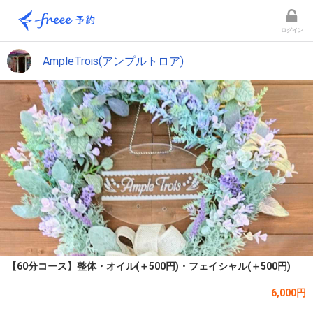
ログイン
AmpleTrois(アンプルトロア)
【60分コース】整体・オイル(＋500円)・フェイシャル(＋500円)
6,000円