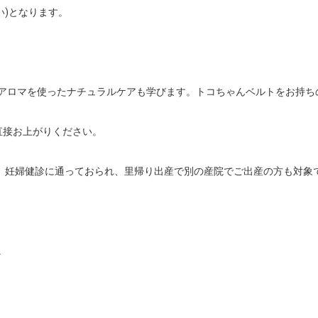
い)となります。

アロマを使ったナチュラルケアも学びます。トコちゃんベルトをお持ちの
接お上がりください。

す。妊婦健診に通っておられ、里帰り出産で別の産院でご出産の方も対象で

