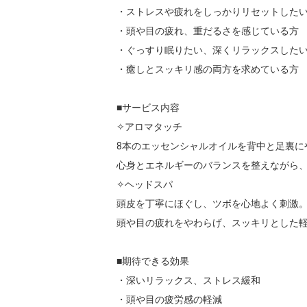
・ストレスや疲れをしっかりリセットしたい
・頭や目の疲れ、重だるさを感じている方

・ぐっすり眠りたい、深くリラックスしたい
・癒しとスッキリ感の両方を求めている方

■サービス内容

✧アロマタッチ

8本のエッセンシャルオイルを背中と足裏に
心身とエネルギーのバランスを整えながら、
✧ヘッドスパ

頭皮を丁寧にほぐし、ツボを心地よく刺激。
頭や目の疲れをやわらげ、スッキリとした軽
■期待できる効果

・深いリラックス、ストレス緩和

・頭や目の疲労感の軽減
