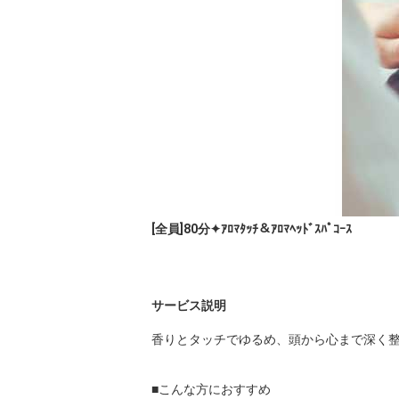
[全員]80分✦ｱﾛﾏﾀｯﾁ＆ｱﾛﾏﾍｯﾄﾞｽﾊﾟｺｰｽ
サービス説明
香りとタッチでゆるめ、頭から心まで深く整
■こんな方におすすめ
