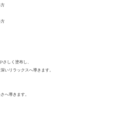
方

方

やさしく塗布し、

深いリラックスへ導きます。



さへ導きます。
