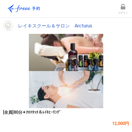
ログイン
レイキスクール＆サロン Arcturus
[全員]80分✦ｱﾛﾏﾀｯﾁ＆ﾚｲｷﾋｰﾘﾝｸﾞ
12,000円