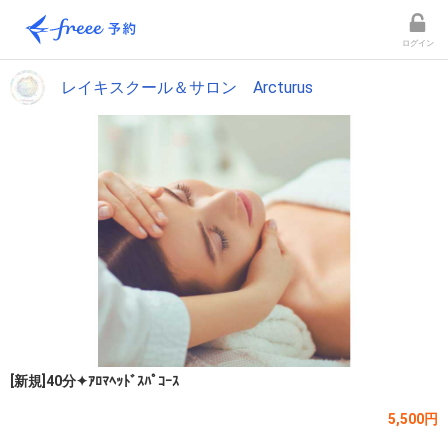
ログイン
レイキスクール＆サロン Arcturus
[新規]40分✦ｱﾛﾏﾍｯﾄﾞｽﾊﾟｺｰｽ
5,500円