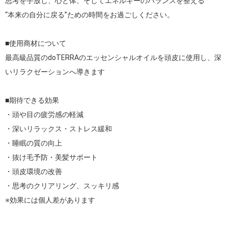
思考を手放し、心と体、そしてエネルギーのバランスを整える

“本来の自分に戻る”ための時間をお過ごしください。

■使用商材について

最高級品質のdoTERRAのエッセンシャルオイルを頭皮に使用し、深
いリラクゼーションへ導きます

■期待できる効果

・頭や目の疲労感の軽減

・深いリラックス・ストレス緩和

・睡眠の質の向上

・抜け毛予防・美髪サポート

・頭皮環境の改善

・思考のクリアリング、スッキリ感

※効果には個人差があります
