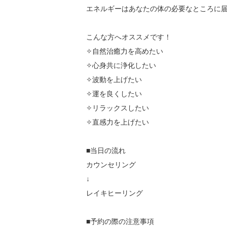
エネルギーはあなたの体の必要なところに届
こんな方へオススメです！

✧自然治癒力を高めたい

✧心身共に浄化したい

✧波動を上げたい

✧運を良くしたい

✧リラックスしたい

✧直感力を上げたい

■当日の流れ

カウンセリング

↓

レイキヒーリング

■予約の際の注意事項
