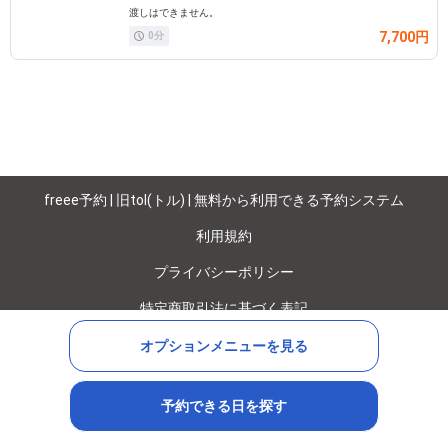
渡しはできません。
7,700円
0
分
freee予約 | 旧tol(トル) | 無料から利用できる予約システム
利用規約
プライバシーポリシー
特定商取引法に基づく表記
©
オプションメニューを見る
Copyright
2012-2025 freee K.K.
予約できる日を探す