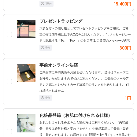
15,400円
10
分
プレゼントラッピング
大切な方への贈り物としてプレゼントラッピングをご用意。 ご希
望の方は備考欄に以下の2点をご記入ください。 1. メッセージカー
ドに記載する「To」「From」のお名前 2. ご希望のメッセージ内容
300円
0
分
事前オンライン決済
ご来店前に事前決済をお済ませいただけます。 当日はスムーズに
お帰りいただけますのでぜひご利用ください。 ご登録のメールア
ドレス宛にクレジットカード決済用のリンクをお送りします。 ¥1
は請求されません
1円
0
分
化粧品登録（お肌に付けられる仕様）
お肌に付けられる香水をご希望の方はご利用ください。（内容成
分・香りは通常仕様と変わりません） 化粧品工場にて登録・製造
後、発送いたします。お届けまで約2週間〜1か月です。※当日のお