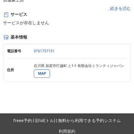
店舗兼工房

石川県加賀市打越町と73

...続きを読む
サービス
平日　10:00〜16:00

サービスが存在しません
お店に御用の方はこちらまでお願いします。

打越のお茶も取扱っています。

基本情報
ミランティジャパン工場(機械組立)

電話番号
0761757151
石川県 加賀市打越町 と1-1 有限会社ミランティジャパン
住所
MAP
freee予約 | 旧tol(トル) | 無料から利用できる予約システム
利用規約