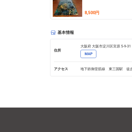
・販売 ・お名前から、その方の為のREIKI 
8,500円
・お部屋に合わせたREIKI ART「いろのえ」の
・REIKI ART「IRONOE（いろのえ）」を
　（アクセサリーやチャクラカードなど） 

基本情報
・レイキヒーリング講座

　（レイキヒーリングを出来るようになる講
大阪府 大阪市淀川区宮原 5-9-31 
住所
・タロットカード占い

MAP
・各種ワークショップの開催 

アクセス
「IRONOE（いろのえ）」の新作は、不定期
展示されている作品は、まだ見ぬ誰かの為に
あなたのオンリーワン レイキアート「IRON
どうぞ、お気軽にサロンに遊びにいらして