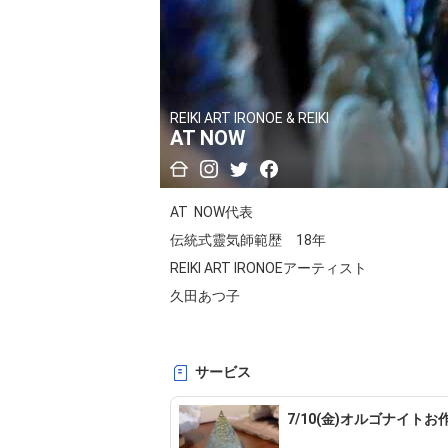
REIKI ART IRONOE & REIKI
AT NOW
AT  NOW代表

伝統式靈気師範歴　18年

REIKI ART IRONOEアーティスト

久田あつ子

サービス
AT NOW では、あなたがあなたらしく生き
7/10(金)オルゴナイトお
・REIKI ART IRONOE（いろのえ）」の制作
