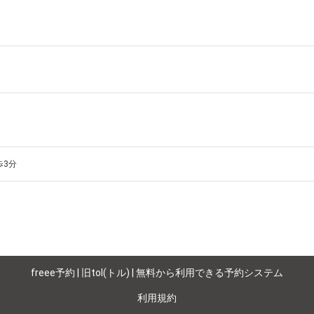
ART「いろのえ」の描き下ろし

受注製作 

素にして作成したグッズの販売 

座）

ながら発表しています。 

描き下ろしたものです。

OE（いろのえ）」に出会えるかもしれません。 

ください。（要予約）
freee予約 | 旧tol(トル) | 無料から利用できる予約システム
利用規約