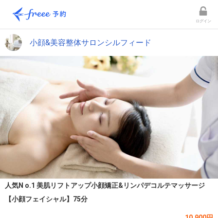
ログイン
小顔&美容整体サロンシルフィード
人気N o.1 美肌リフトアップ小顔矯正&リンパデコルテマッサージ
【小顔フェイシャル】75分
10,900円