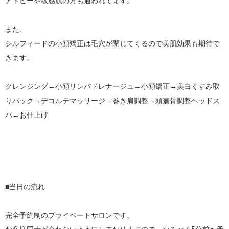
アトピーや敏感肌の方も通われてます。

また、

シルフィードの小顔矯正は毛穴が閉じてくるので美肌効果も期待で
きます。

クレンジング→小顔リンパドレナージュ→小顔矯正→美白くすみ取
りパック→デコルテマッサージ→巻き肩調整→頭蓋骨調整ヘッドス
パ→お仕上げ

■当日の流れ

完全予約制のプライベートサロンです。
