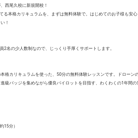
が、西尾久校に新規開校！

育てる本格カリキュラムを、まずは無料体験で。はじめてのお子様も安心
い！

定員2名の少人数制なので、じっくり手厚くサポートします。

本格カリキュラムを使った、50分の無料体験レッスンです。ドローン
進級バッジを集めながら優良パイロットを目指す、わくわくの1年間の冒


15分）


