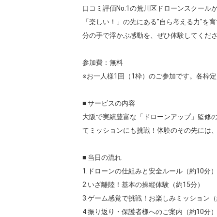
口コミ評価No.1の荒川区ドローンスクール
「楽しい！」の先にある"自ら考える力"を
分の手で浮かぶ感動を、ぜひ体験してくださ
参加費：無料

※お一人様1回（1枠）のご参加です。各枠
■ サービスの内容

大阪で実績豊富な「ドローンアップ」監修の
てミッションにも挑戦！体験のその先には、
■ 当日の流れ

1.ドローンの仕組みと安全ルール（約10分）
2.いざ離陸！基本の操縦体験（約15分）

3.ゲーム感覚で挑戦！お楽しみミッション（約
4.振り返り・保護者様へのご案内（約10分）