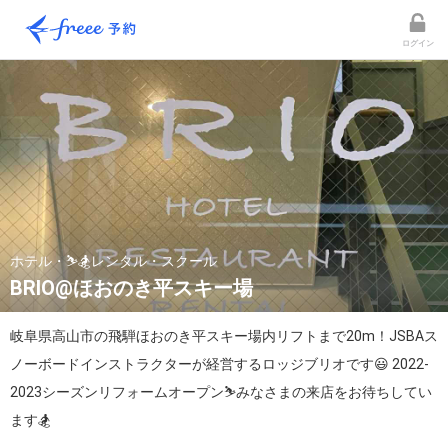
ログイン
ホテル・⛷🏂レンタル・スクール
BRIO@ほおのき平スキー場
岐阜県高山市の飛騨ほおのき平スキー場内リフトまで20m！JSBAス
ノーボードインストラクターが経営するロッジブリオです😃 2022-
2023シーズンリフォームオープン⛷みなさまの来店をお待ちしてい
ます🏂