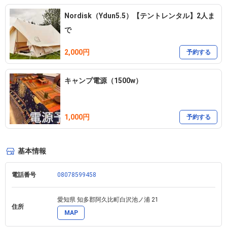
Nordisk（Ydun5.5）【テントレンタル】2人ま
で
2,000円
予約する
キャンプ電源（1500w）
1,000円
予約する
基本情報
電話番号
08078599458
愛知県 知多郡阿久比町白沢池ノ浦 21 
住所
MAP