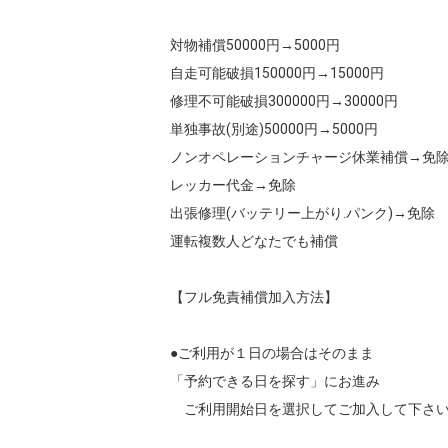
対物補償50000円→5000円

自走可能破損150000円→15000円

修理不可能破損300000円→30000円  

単独事故(別途)50000円→5000円

ノンオペレーションチャージ休業補償→免除
レッカー代金→免除

出張修理(バッテリー上がり.パンク)→免除

運転複数人どなたでも補償

【フル免責補償加入方法】

●ご利用が１日の場合はそのまま

「予約できる日を探す」にお進み

　ご利用開始日を選択してご加入して下さい