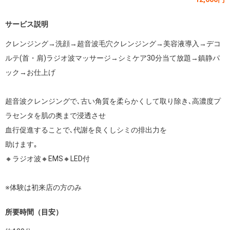
サービス説明
クレンジング→洗顔→超音波毛穴クレンジング→美容液導入→デコ
ルテ(首・肩)ラジオ波マッサージ→シミケア30分当て放題→鎮静パ
ック→お仕上げ

超音波クレンジングで､古い角質を柔らかくして取り除き､高濃度プ
ラセンタを肌の奥まで浸透させ

血行促進することで､代謝を良くしシミの排出力を

助けます｡

🔸ラジオ波🔸EMS🔸LED付

所要時間（目安）