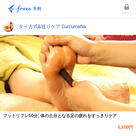
ログイン
タイ古式&巡りケア CurcumaNa
フットリフレ50分│体の土台となる足の疲れをすっきりケア
5,500円