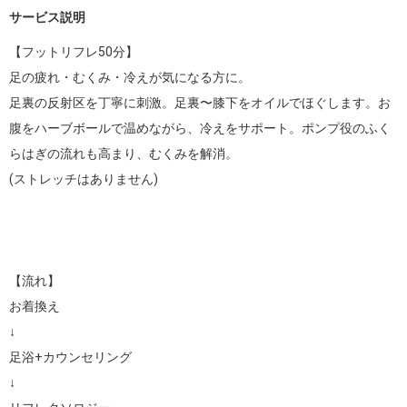
サービス説明
【フットリフレ50分】

足の疲れ・むくみ・冷えが気になる方に。

足裏の反射区を丁寧に刺激。足裏〜膝下をオイルでほぐします。お
腹をハーブボールで温めながら、冷えをサポート。ポンプ役のふく
らはぎの流れも高まり、むくみを解消。

(ストレッチはありません)

【流れ】

お着換え 

↓ 

足浴+カウンセリング 

↓ 
