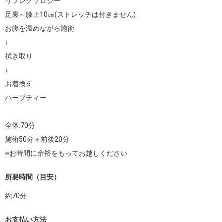
リフレクソロジー

足裏～膝上10㎝(ストレッチは付きません)

お腹を温めながら施術

↓ 

拭き取り 

↓ 

お着換え 

ハーブティー

全体:70分

施術50分＋前後20分

※お時間に余裕をもってお越しください
所要時間（目安）
約
70
分
お支払い方法