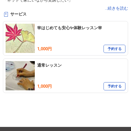
「ネットで家にいながら受講したい」

そんなあなたのためのお教室。

...続きを読む
サービス
✅お手軽でリアルに描けるアクリルガッシュ

🌸はじめても安心✨体験レッスン🌸
✅本格的な日本画

✅基本の鉛筆デッサン&水彩

1,000円
予約する
などなど、お一人お一人の「これをしたい！」に合わせたレッスン
通常レッスン
です。

1,000円
予約する
教員歴10年

生徒は全国大会など受賞多数

だからこそあなたの「やりたい」にフォーカスできます。

            \教室概要はこちらからチェック❗️/
