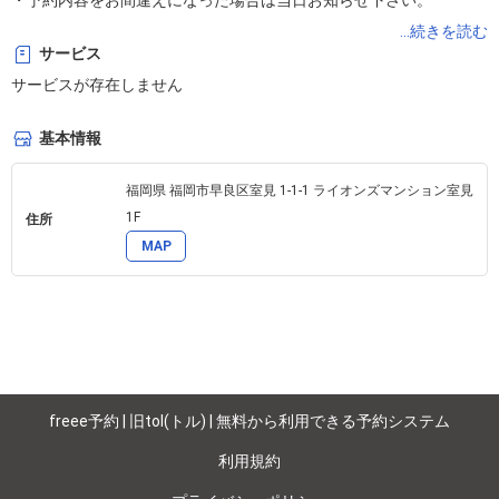
・予約内容をお間違えになった場合は当日お知らせ下さい。

現地支払のみですので、お支払時に料金変更が可能です。
...続きを読む
サービス
サービスが存在しません
基本情報
福岡県 福岡市早良区室見 1-1-1 ライオンズマンション室見
1F
住所
MAP
freee予約 | 旧tol(トル) | 無料から利用できる予約システム
利用規約