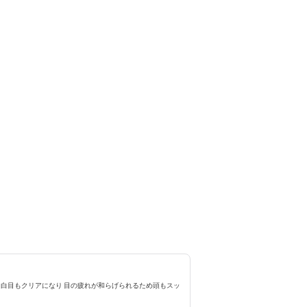
！白目もクリアになり 目の疲れが和らげられるため頭もスッ