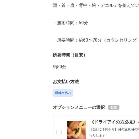
頭・首・肩・背中・腕・デコルテを整えてい
・施術時間：50分

・所要時間：約60〜70分（カウンセリング
所要時間（目安）
約
50
分
お支払い方法
現地支払い
オプションメニューの選択
任意
《ドライアイの方必見》
【当日ご予約不可】 目の温泉 目
キリします