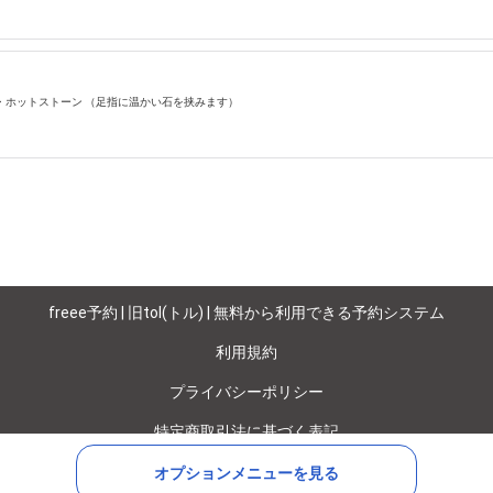
 ・ホットストーン （足指に温かい石を挟みます）
freee予約 | 旧tol(トル) | 無料から利用できる予約システム
利用規約
プライバシーポリシー
特定商取引法に基づく表記
©
オプションメニューを見る
Copyright
2012-2025 freee K.K.