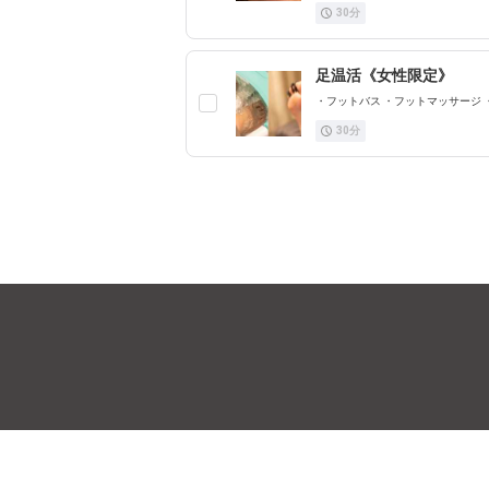
30
分
足温活《女性限定》
・フットバス ・フットマッサージ
30
分