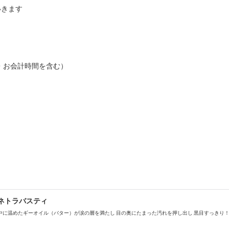
きます

・お会計時間を含む）
ネトラバスティ
の中に温めたギーオイル（バター）が涙の層を満たし 目の奥にたまった汚れを押し出し 黒目すっきり