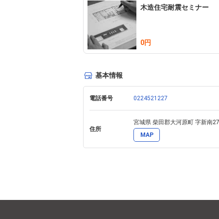
木造住宅耐震セミナー
0円
基本情報
電話番号
0224521227
宮城県 柴田郡大河原町 字新南27-
住所
MAP