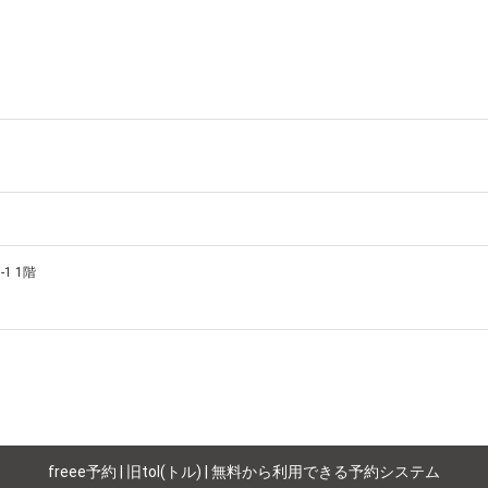
1 1階
freee予約 | 旧tol(トル) | 無料から利用できる予約システム