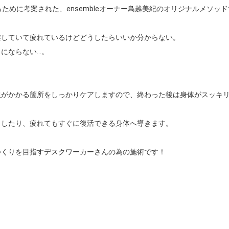
ために考案された、ensembleオーナー鳥越美紀のオリジナルメソッド
していて疲れているけどどうしたらいいか分からない。

らない...。

がかかる箇所をしっかりケアしますので、終わった後は身体がスッキリ
したり、疲れてもすぐに復活できる身体へ導きます。

くりを目指すデスクワーカーさんの為の施術です！
