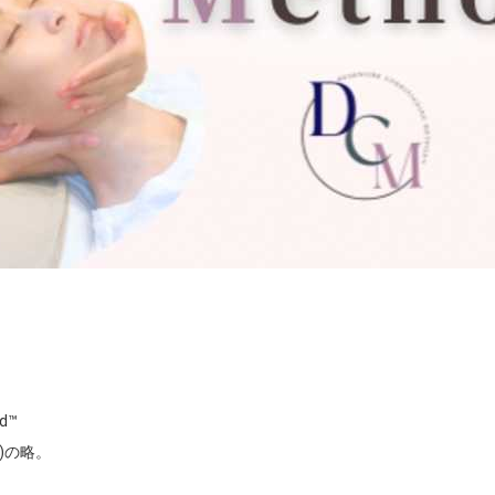
d™

の略。
