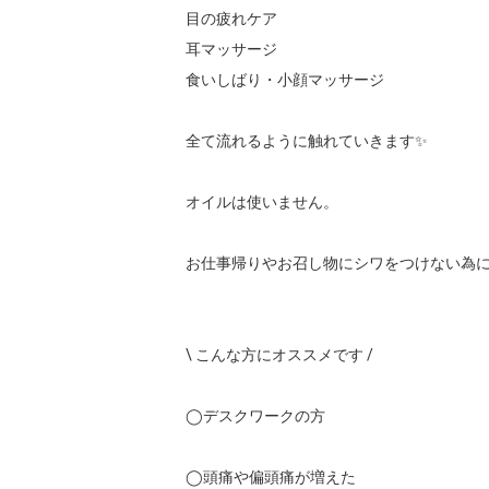
目の疲れケア

耳マッサージ

食いしばり・小顔マッサージ

全て流れるように触れていきます✨

オイルは使いません。

お仕事帰りやお召し物にシワをつけない為に
\ こんな方にオススメです /

◯デスクワークの方

◯頭痛や偏頭痛が増えた
