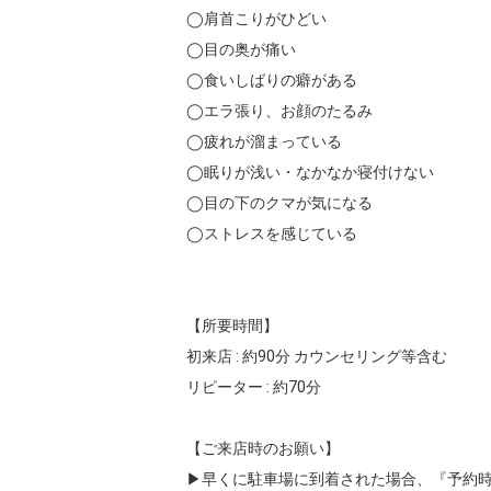
◯肩首こりがひどい

◯目の奥が痛い

◯食いしばりの癖がある

◯エラ張り、お顔のたるみ

◯疲れが溜まっている

◯眠りが浅い・なかなか寝付けない

◯目の下のクマが気になる

◯ストレスを感じている

【所要時間】

初来店 : 約90分 カウンセリング等含む

リピーター : 約70分

【ご来店時のお願い】

▶︎早くに駐車場に到着された場合、『予約