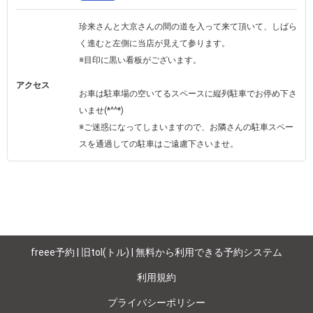
珍来さんと大京さんの間の道を入って来て頂いて、しばら
く進むと左側に当店が見えて参ります。

※目印に黒い看板がございます。

アクセス
お車は駐車場の空いてるスペースに縦列駐車でお停め下さ
いませ(*^^*)

※ご迷惑になってしまいますので、お隣さんの駐車スペー
スを通過しての駐車はご遠慮下さいませ。
freee予約 | 旧tol(トル) | 無料から利用できる予約システム
利用規約
プライバシーポリシー