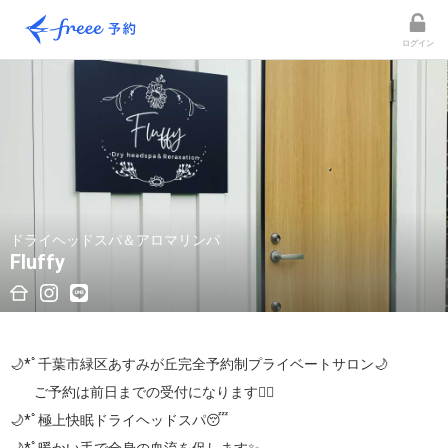
ログイン
ドライヘッドスパ＆アロマリンパ
Fluffy
🌙*ﾟ千葉市緑区あすみが丘完全予約制プライベートサロン🌙

        ご予約は前日までの受付になります💁‍♀️

🌙*ﾟ極上快眠ドライヘッドスパ😴
