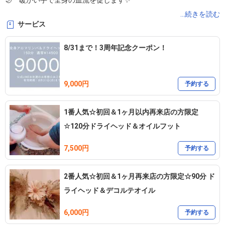
🌙*ﾟ暖かい手で全身の血流を促します✨

🌙*ﾟ頭痛、眼精疲労、肩こり、首こり、不眠、ストレスを

...続きを読む
サービス
感じている方にオススメです🍃

8/31まで！3周年記念クーポン！
9,000円
予約する
1番人気☆初回＆1ヶ月以内再来店の方限定
☆120分ドライヘッド＆オイルフット
7,500円
予約する
2番人気☆初回＆1ヶ月再来店の方限定☆90分 ド
ライヘッド＆デコルテオイル
6,000円
予約する