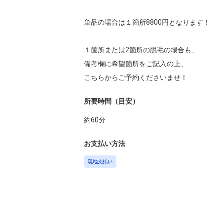
単品の場合は１箇所8800円となります！

１箇所または2箇所の脱毛の場合も、

備考欄に希望箇所をご記入の上、

こちらからご予約くださいませ！
所要時間（目安）
約
60
分
お支払い方法
現地支払い