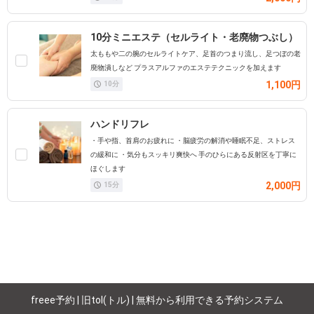
10分ミニエステ（セルライト・老廃物つぶし）
太ももや二の腕のセルライトケア、足首のつまり流し、足つぼの老
廃物潰しなど プラスアルファのエステテクニックを加えます
1,100円
10
分
ハンドリフレ
・手や指、首肩のお疲れに ・脳疲労の解消や睡眠不足、ストレス
の緩和に ・気分もスッキリ爽快へ 手のひらにある反射区を丁寧に
ほぐします
2,000円
15
分
freee予約 | 旧tol(トル) | 無料から利用できる予約システム