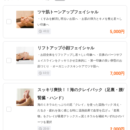
ツヤ肌トーンアップフェイシャル
・くすみを解消し明るいお肌へ ・お肌の弾力とキメを整え若々し
い印象へ
5,000円
40
分
リフトアップ小顔フェイシャル
・お顔全体をリフトアップし若々しい印象へ ・目鼻のパーツやフ
ェイスラインをクッキリさせ立体的に ・第一印象の良い卵型のお
顔づくり ・オーガニックスキンケアでツヤ肌へ
7,000円
60
分
スッキリ爽快！！海のクレイパック（足裏・腰/
腎臓・ハンド）
海のミネラルたっぷりの泥「クレイ」を使った温熱パック 冷え・
だるさ・疲れを強く感じる時に 温熱効果で血管を広げ→「老廃
物」をクレイが吸着デトックス→泥ミネラルを補給 ※いずれかのパ
ーツを選択
2,000円
20
分