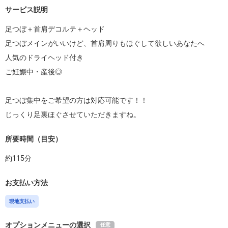
サービス説明
足つぼ＋首肩デコルテ＋ヘッド

足つぼメインがいいけど、首肩周りもほぐして欲しいあなたへ

人気のドライヘッド付き

ご妊娠中・産後◎

足つぼ集中をご希望の方は対応可能です！！

じっくり足裏ほぐさせていただきますね。
所要時間（目安）
約
115
分
お支払い方法
現地支払い
オプションメニューの選択
任意