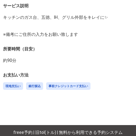
サービス説明
キッチンのガス台、五徳、IH、グリル外部をキレイに✨

※備考にご住所の入力をお願い致します
所要時間（目安）
約
90
分
お支払い方法
現地支払い
銀行振込
事前クレジットカード支払い
freee予約 | 旧tol(トル) | 無料から利用できる予約システム