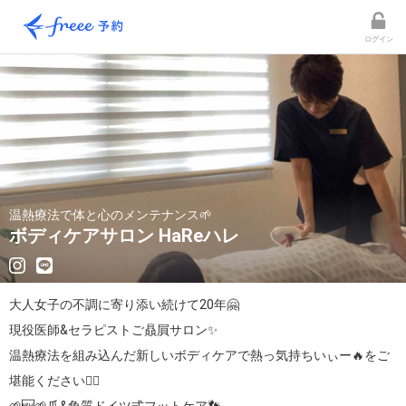
ログイン
温熱療法で体と心のメンテナンス🌱
ボディケアサロン HaReハレ
大人女子の不調に寄り添い続けて20年🤗

現役医師&セラピストご贔屓サロン✨

温熱療法を組み込んだ新しいボディケアで熱っ気持ちいぃー🔥をご
堪能ください❤️‍🔥
