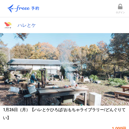
ログイン
ハレとケ
1月26日（月）【ハレとケひろば/おもちゃライブラリー/どんぐりて
い】
1,000円