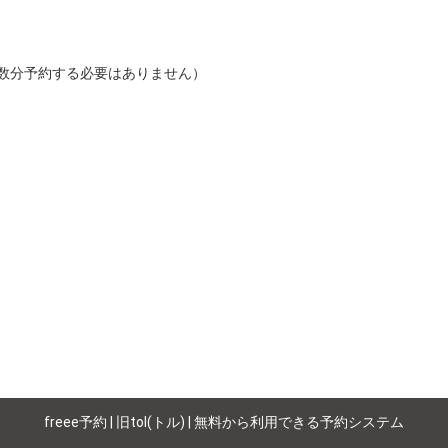
数分予約する必要はありません）

freee予約 | 旧tol(トル) | 無料から利用できる予約システム