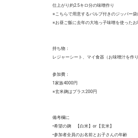
仕上がり約2.5キロ分の味噌作り

※こちらで用意するバルブ付きのジッパー袋
※お昼ご飯に去年の大地っ子味噌を使ったお
持ち物：

レジャーシート、マイ食器（お味噌汁を作り
参加費：

1家族4000円

※玄米麹はプラス200円

備考欄に

•希望の麹　【白米】or【玄米】

•参加者全員のお名前とお子さんの年齢
