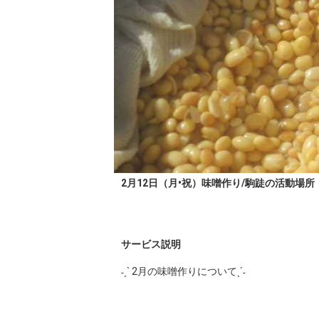
2月12日（月•祝）味噌作り/駒跿の活動場所
サービス説明
˗ˏˋ 2月の味噌作りについてˎˊ˗
