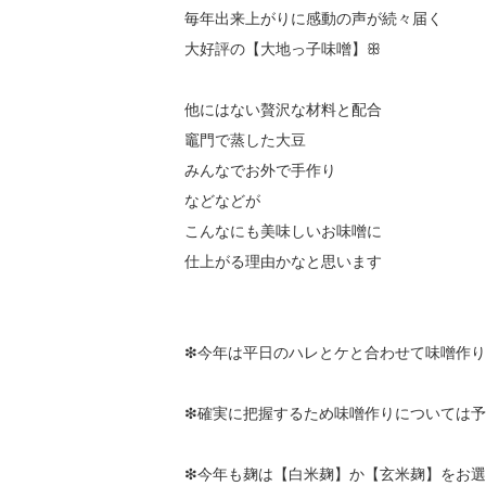
毎年出来上がりに感動の声が続々届く

大好評の【大地っ子味噌】ꕥ

他にはない贅沢な材料と配合

竈門で蒸した大豆

みんなでお外で手作り

などなどが

こんなにも美味しいお味噌に

仕上がる理由かなと思います

❇︎今年は平日のハレとケと合わせて味噌作り
❇︎確実に把握するため味噌作りについては
❇︎今年も麹は【白米麹】か【玄米麹】をお