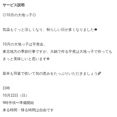
サービス説明
◎10月の大地っ子◎

気温もぐっと涼しくなり、秋らしい日が多くなりました🍁

10月の大地っ子は芋煮会。

東北地方の季節行事ですが、大鍋で作る芋煮は大地っ子で作っても
きっと美味しいと思います❇︎

新米も羽釜で炊いて旬の恵みをたっぷりいただきましょう🌾

日時

10月22日（日）

9時半頃〜準備開始

来る時間・帰る時間は自由です
