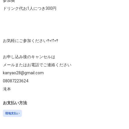
参加費

ドリンク代お1人につき300円

お気軽にご参加ください𖤣𖥧𖥣𖡡𖥧𖤣

お申し込み後のキャンセルは

メールまたはお電話でご連絡ください

kanyao28@gmail.com

08087223624

滝本
お支払い方法
現地支払い