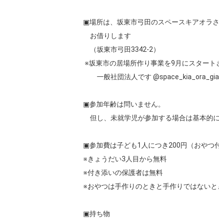
▣場所は、坂東市弓田のスペースキアオラさ
　お借りします

　（坂東市弓田3342-2）

 ※坂東市の居場所作り事業を9月にスタートさせる

　　一般社団法人です @space_kia_ora_gia 
▣参加年齢は問いません。

　但し、未就学児が参加する場合は基本的に
▣参加費は子ども1人につき200円（おやつ付
※きょうだい3人目から無料

※付き添いの保護者は無料

※おやつは手作りのときと手作りではないと
▣持ち物
