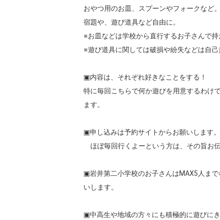
おやつ用のお皿、スプーンやフォークなど。
宿題や、遊び道具など自由に。

※お皿などは学校から直行するお子さんで持
※遊び道具に関しては破損や紛失などは自己
▣内容は、それぞれ好きなことをする！

特に毎回こちらで何か遊びを用意するわけ
ます。

▣申し込みは予約サイトからお願いします。単
　ほぼ毎回行くよーという方は、その旨お伝
▣岩井第二小学校のお子さんはMAX5人ま
いします。

▣中高生や地域の方々にも積極的に遊びにきて