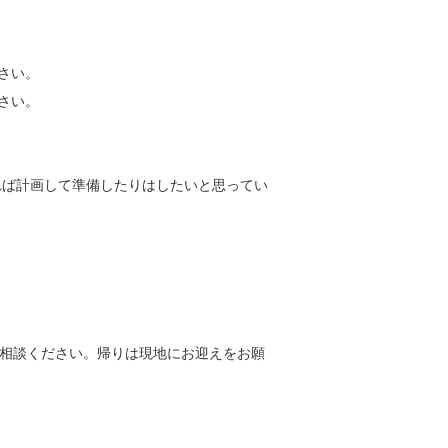
い。

い。

れば計画して準備したりはしたいと思ってい


ご相談ください。帰りは現地にお迎えをお願