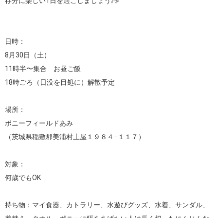
存分に楽しい1日を過ごしましょう𓃗

日時：

8月30日（土）

11時半〜集合　お昼ご飯

18時ごろ（日没を目処に）解散予定

場所：

ポニーフィールドあみ

（茨城県稲敷郡美浦村土屋１９８４−１１７）

対象：

何歳でもOK

持ち物：マイ食器、カトラリー、水遊びグッズ、水着、サンダル、