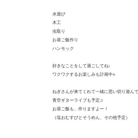
水遊び

木工

虫取り

お昼ご飯作り

ハンモック

好きなことをして過ごしてね♩

ワクワクするお楽しみも計画中⭐︎

ねぎさんが来てくれて一緒に思い切り遊んで
青空ギターライブも予定♫

お昼ご飯も、作りますよー！

（塩おむすびとそうめん、その他予定）
