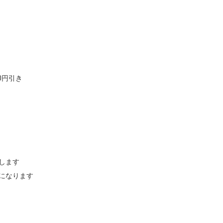
円引き

ます

になります
