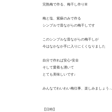
完熟梅で作る、梅干し作りꕤ

梅と塩、紫蘇のみで作る

シンプルで昔ながらの梅干しです

このシンプルな昔ながらの梅干しが

今はなかなか手に入りにくくなりました

自分で作れば安心•安全

そして愛着も湧いて

とても美味しいです♩

みんなでわいわい梅仕事、楽しみましょう𓂃‪𓃱𓈒
【日時】
