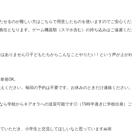


たせるのが難しい方はこちらで用意したものを使いますのでご安心くださ
責任となります。ゲーム機器類（スマホ含む）の持ち込みはご遠慮くださ
ではありません◎子どもたちからこんなことやりたい！という声が上が
発OK。

えください。毎回の予約は不要です。お休みのときだけ連絡ください。
でなら学校からキアオラへの送迎可能です◎（15時半過ぎに学校出発）
いただき、小学生と交流してほしいなと思っています🙏🏼
