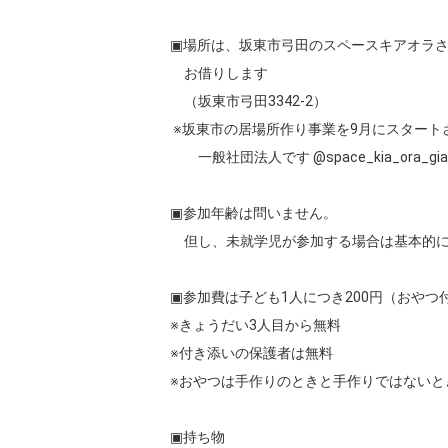
▣場所は、坂東市弓田のスペースキアオラさ
　お借りします

　（坂東市弓田3342-2）

 ※坂東市の居場所作り事業を9月にスタートさせる

　　一般社団法人です @space_kia_ora_gia 
▣参加年齢は問いません。

　但し、未就学児が参加する場合は基本的に
▣参加費は子ども1人につき200円（おやつ付
※きょうだい3人目から無料

※付き添いの保護者は無料

※おやつは手作りのときと手作りではないと
▣持ち物
