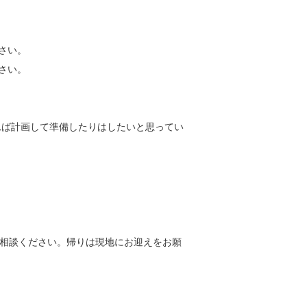
い。

い。

れば計画して準備したりはしたいと思ってい


ご相談ください。帰りは現地にお迎えをお願