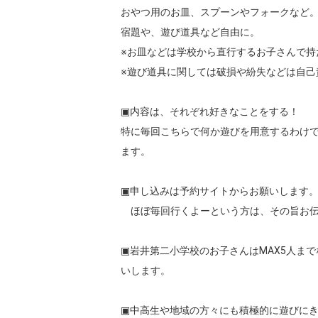
おやつ用のお皿、スプーンやフォークなど。
宿題や、遊び道具など自由に。

※お皿などは学校から直行するお子さんで持
※遊び道具に関しては破損や紛失などは自己
▣内容は、それぞれ好きなことをする！

特に毎回こちらで何か遊びを用意するわけ
ます。

▣申し込みは予約サイトからお願いします。単
　ほぼ毎回行くよーという方は、その旨お伝
▣岩井第二小学校のお子さんはMAX5人ま
いします。

▣中高生や地域の方々にも積極的に遊びにきて