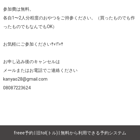
参加費は無料。

各自1〜2人分程度のおやつをご持参ください。（買ったものでも作
ったものでもなんでもOK）

お気軽にご参加ください𖤣𖥧𖥣𖡡𖥧𖤣

お申し込み後のキャンセルは

メールまたはお電話でご連絡ください

kanyao28@gmail.com

08087223624
freee予約 | 旧tol(トル) | 無料から利用できる予約システム