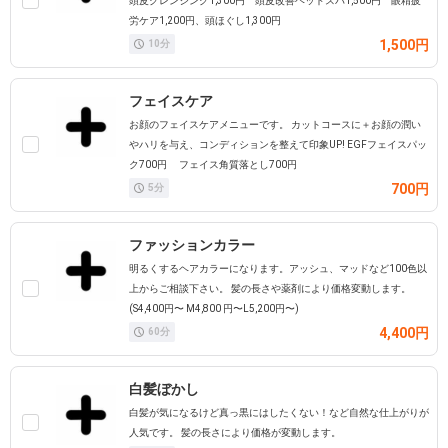
頭皮クレンジング1,300円 頭皮改善ヘッドスパ1,500円 眼精疲
労ケア1,200円、頭ほぐし1,300円
1,500円
10
分
フェイスケア
お顔のフェイスケアメニューです。 カットコースに＋お顔の潤い
やハリを与え、コンディションを整えて印象UP! EGFフェイスパッ
ク700円 フェイス角質落とし700円
700円
5
分
ファッションカラー
明るくするヘアカラーになります。アッシュ、マッドなど100色以
上からご相談下さい。 髪の長さや薬剤により価格変動します。
(S4,400円〜 M4,800 円〜L5,200円〜)
4,400円
60
分
白髪ぼかし
白髪が気になるけど真っ黒にはしたくない！など自然な仕上がりが
人気です。 髪の長さにより価格が変動します。