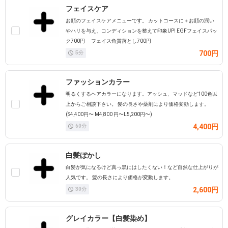
フェイスケア
お顔のフェイスケアメニューです。 カットコースに＋お顔の潤い
やハリを与え、コンディションを整えて印象UP! EGFフェイスパッ
ク700円 フェイス角質落とし700円
700円
5
分
ファッションカラー
明るくするヘアカラーになります。アッシュ、マッドなど100色以
上からご相談下さい。 髪の長さや薬剤により価格変動します。
(S4,400円〜 M4,800 円〜L5,200円〜)
4,400円
60
分
白髪ぼかし
白髪が気になるけど真っ黒にはしたくない！など自然な仕上がりが
人気です。 髪の長さにより価格が変動します。
2,600円
30
分
グレイカラー【白髪染め】