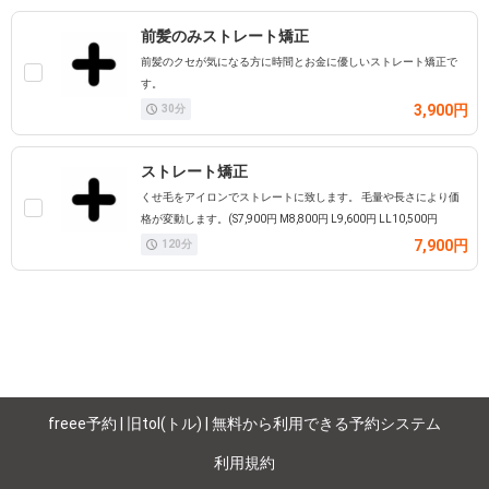
前髪のみストレート矯正
前髪のクセが気になる方に時間とお金に優しいストレート矯正で
す。
3,900円
30
分
ストレート矯正
くせ毛をアイロンでストレートに致します。 毛量や長さにより価
格が変動します。(S7,900円 M8,800円 L9,600円 LL10,500円
7,900円
120
分
freee予約 | 旧tol(トル) | 無料から利用できる予約システム
利用規約