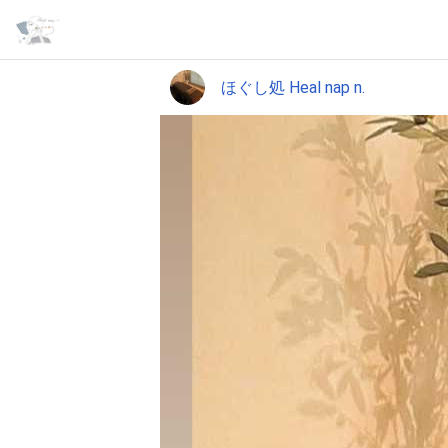
ほぐし処 Heal nap n.