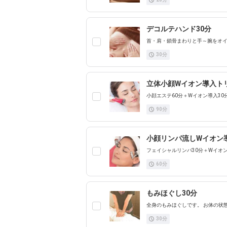
デコルテハンド30分
首・肩・鎖骨まわりと手～腕をオイ
30
分
立体小顔Wイオン導入トリ
小顔エステ60分＋Wイオン導入3
90
分
小顔リンパ流しWイオン
フェイシャルリンパ30分＋Wイオ
60
分
もみほぐし30分
全身のもみほぐしです。 お体の状
30
分