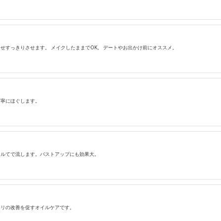
せすっきりさせます。 メイクしたままでOK。 デートやお出かけ前にオススメ。
丁寧にほぐします。
イルてで流します。バストアップにも効果大。
コリの改善を促すオイルケアです。