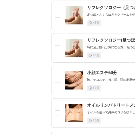
リフレクソロジー（足つぼ
足つぼとふくらはぎをクリームを
45
分
リフレクソロジー(足つぼ)
特に足が疲れが気になる方。 足つ
60
分
小顔エステ60分
胸、デコルテ、首、顔、頭の老廃
60
分
オイルリンパトリートメン
オイルを使って身体のコリをほぐ
60
分