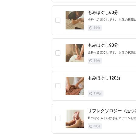
もみほぐし60分
全身もみほぐしです。 お体の状態
60
分
もみほぐし90分
全身もみほぐしです。 お体の状態
90
分
もみほぐし120分
120
分
リフレクソロジー（足つぼ
足つぼとふくらはぎをクリームを
30
分