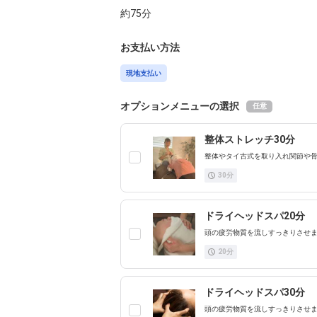
約
75
分
お支払い方法
現地支払い
オプションメニューの選択
任意
整体ストレッチ30分
整体やタイ古式を取り入れ関節や
30
分
ドライヘッドスパ20分
頭の疲労物質を流しすっきりさせま
20
分
ドライヘッドスパ30分
頭の疲労物質を流しすっきりさせま