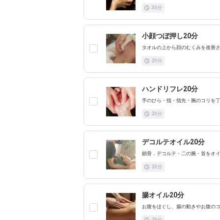
30
分
小顔つぼ押し20分
タオルの上から顔のむくみを改善さ
20
分
ハンドリフレ20分
手のひら・指・指先・腕のコリを
20
分
デコルテオイル20分
鎖骨．デコルテ・二の腕・首をオ
20
分
腸オイル20分
お腹をほぐし、腸の動きやお腹の
20
分