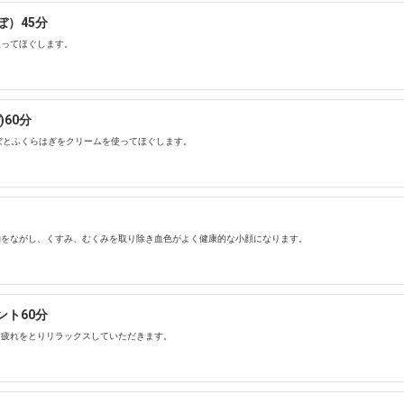
）45分
使ってほぐします。
60分
ぼとふくらはぎをクリームを使ってほぐします。
物をながし、くすみ、むくみを取り除き血色がよく健康的な小顔になります。
ト60分
し疲れをとりリラックスしていただきます。