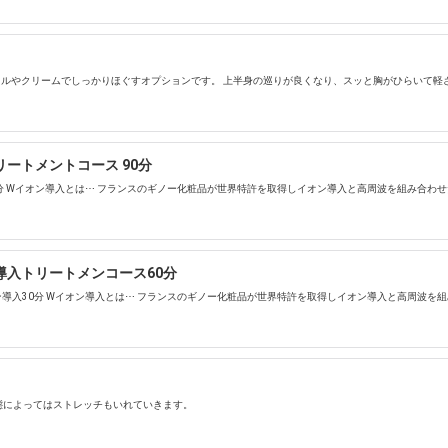
ルやクリームでしっかりほぐすオプションです。 上半身の巡りが良くなり、スッと胸がひらいて軽
ートメントコース 90分
0分 Wイオン導入とは⋯ フランスのギノー化粧品が世界特許を取得しイオン導入と高周波を組み合わ
導入トリートメンコース60分
ン導入30分 Wイオン導入とは⋯ フランスのギノー化粧品が世界特許を取得しイオン導入と高周波を
態によってはストレッチもいれていきます。