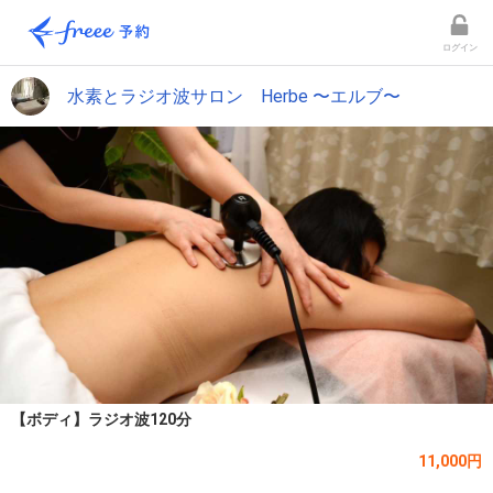
ログイン
水素とラジオ波サロン Herbe 〜エルブ〜
【ボディ】ラジオ波120分
11,000円