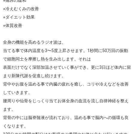
⭐︎痛みの緩和

⭐︎冷えむくみの改善

⭐︎ダイエット効果

⭐︎体質改善

全身の機能を高めるラジオ波は、

当てる事で体内温度を3〜5度上昇させます。1秒間に50万回の振動
で細胞同士を摩擦し熱を生み出します。それは

表面だけでなく深部加温させていく事ができ、更に3日ほど体内に留
まり新陳代謝を促進し続けます。

背中やお腹を温める事で内臓の疲れを癒し、コリや冷えなどを改善
していきます。

腰周りや仙骨をじっくり当てお体全身の血流を流し自律神経を整え
ます。

背骨の中には脳脊髄液が流れており、温める事で脳内への循環も良
くなります。
