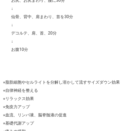
　　お尻、お尻まわり、腰に30分

　　↓

　　仙骨、背中、肩まわり、首を30分

　　↓

　　デコルテ、肩、首、20分

　　↓

　　お腹10分

⭐︎脂肪細胞やセルライトを分解し溶かして流すサイズダウン効果

⭐︎自律神経を整える

⭐︎リラックス効果

⭐︎免疫力アップ

⭐︎血流、リンパ液、脳脊髄液の促進

⭐︎基礎代謝アップ
