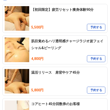
【初回限定】疲労リセット痩身体験90分
5,500円
予約する
肌目覚めるハリ透明感チャージラジオ波フェイ
シャル&ピーリング
4,800円
予約する
温活リリース 肩背中ケア45分
5,800円
予約する
コアヒート45分回数券のお客様