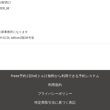
駅⻄口 

0EB_bE

の新事務所になります

DL edition2階2B号室
freee予約 | 旧tol(トル) | 無料から利用できる予約システム
利用規約
プライバシーポリシー
特定商取引法に基づく表記