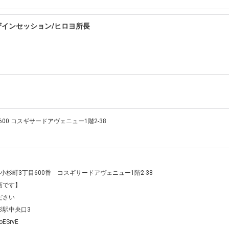
ザインセッション/ヒロヨ所長
600 コスギサードアヴェニュー1階2-38
区小杉町3丁目600番　コスギサードアヴェニュー1階2-38

です】

さい

中央口3 

ESrvE
