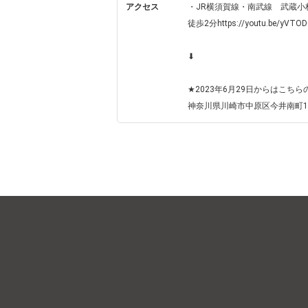
アクセス
・JR横須賀線・南武線　武蔵小杉
徒歩2分https://youtu.be/yVTOD
⬇︎

★2023年6月29日からはこちら
神奈川県川崎市中原区今井南町19-32 