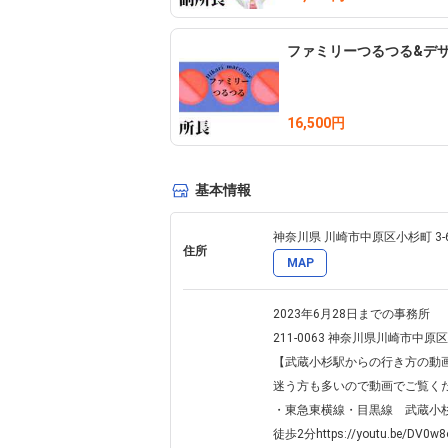
ファミリーつるつる&デ
16,500円
基本情報
神奈川県 川崎市中原区小杉町 3-
住所
MAP
2023年6月28日までの事務所

211-0063 神奈川県川崎市中原
【武蔵小杉駅からの行き方の動画
迷う方も多いので動画でご覧くだ
・東急東横線・目黒線　武蔵小杉駅
徒歩2分https://youtu.be/DV0w8o